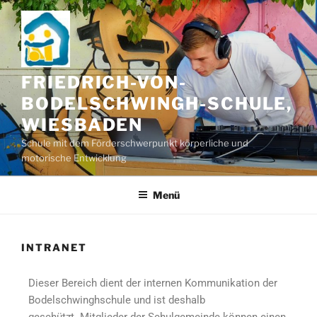
FRIEDRICH-VON-
BODELSCHWINGH-SCHULE,
WIESBADEN
Schule mit dem Förderschwerpunkt körperliche und
motorische Entwicklung
Menü
INTRANET
Dieser Bereich dient der internen Kommunikation der
Bodelschwinghschule und ist deshalb
geschützt. Mitglieder der Schulgemeinde können einen