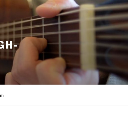
GH-
um