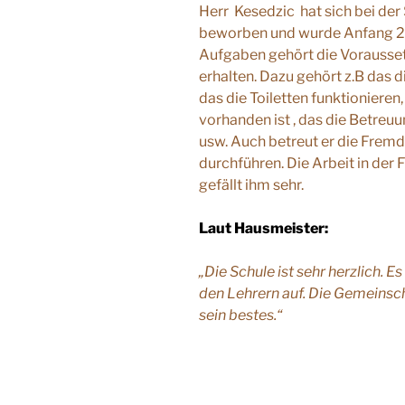
Herr Kesedzic hat sich bei de
beworben und wurde Anfang 201
Aufgaben gehört die Vorausset
erhalten. Dazu gehört z.B das 
das die Toiletten funktionieren
vorhanden ist , das die Betreu
usw. Auch betreut er die Fremd
durchführen. Die Arbeit in der
gefällt ihm sehr.
Laut Hausmeister:
„Die Schule ist sehr herzlich. E
den Lehrern auf. Die Gemeinscha
sein bestes.“