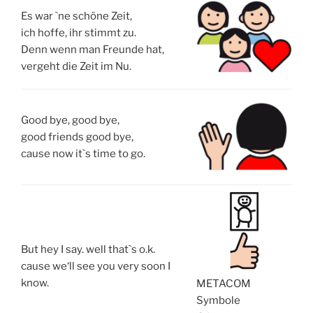
Es war `ne schöne Zeit,
ich hoffe, ihr stimmt zu.
Denn wenn man Freunde hat,
vergeht die Zeit im Nu.
Good bye, good bye,
good friends good bye,
cause now it`s time to go.
But hey I say. well that`s o.k.
cause we‘ll see you very soon I
know.
METACOM
Symbole