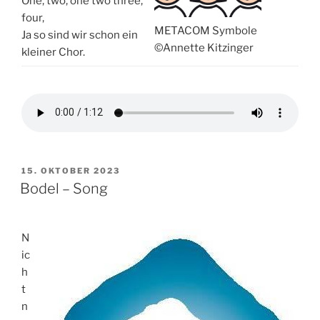
One, two, one two three,
four,
METACOM Symbole
Ja so sind wir schon ein
©Annette Kitzinger
kleiner Chor.
VERÖFFENTLICHT
15. OKTOBER 2023
AM
Bodel – Song
N
ic
h
t
n