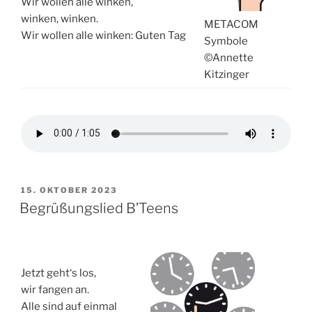
Wir wollen alle winken,
winken, winken.
METACOM
Wir wollen alle winken: Guten Tag
Symbole
©Annette
Kitzinger
VERÖFFENTLICHT
15. OKTOBER 2023
AM
Begrüßungslied B’Teens
Jetzt geht‘s los,
wir fangen an.
Alle sind auf einmal