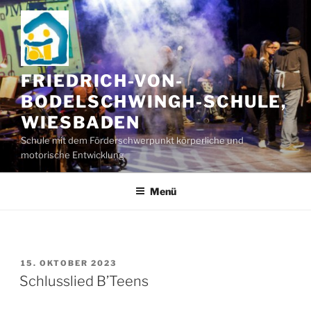
Zum
Inhalt
springen
FRIEDRICH-VON-
BODELSCHWINGH-SCHULE,
WIESBADEN
Schule mit dem Förderschwerpunkt körperliche und
motorische Entwicklung
Menü
VERÖFFENTLICHT
15. OKTOBER 2023
AM
Schlusslied B’Teens