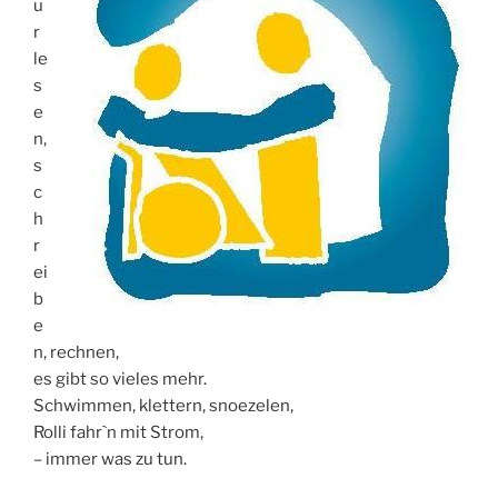
u
r
le
s
e
n,
s
c
h
r
ei
b
e
n, rechnen,
es gibt so vieles mehr.
Schwimmen, klettern, snoezelen,
Rolli fahr`n mit Strom,
– immer was zu tun.