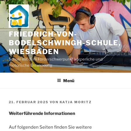
Zum
Inhalt
springen
FRIEDRICH-VON-
BODELSCHWINGH-SCHULE,
WIESBADEN
Schule mit dem Förderschwerpunkt körperliche und
motorische Entwicklung
Menü
VERÖFFENTLICHT
21. FEBRUAR 2025
VON
KATJA MORITZ
AM
Weiterführende Informationen
Auf folgenden Seiten finden Sie weitere