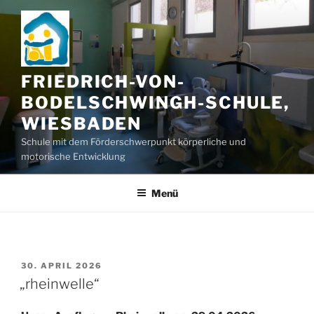
Zum
Inhalt
springen
FRIEDRICH-VON-
BODELSCHWINGH-SCHULE,
WIESBADEN
Schule mit dem Förderschwerpunkt körperliche und
motorische Entwicklung
Menü
VERÖFFENTLICHT
30. APRIL 2026
AM
„rheinwelle“