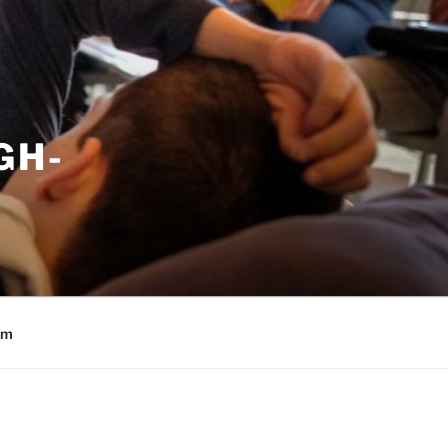
GH-
um