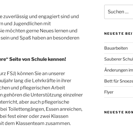
Suchen
nach:
 zuverlässig und engagiert sind und
rn und Jugendlichen mit
 Sie möchten gerne Neues lernen und
NEUESTE BE
ig sein und Spaß haben an besonderen
Bauarbeiten
ere“ Seite von Schule kennen!
Sauberer Schu
Änderungen im
kurz FSJ) können Sie an unserer
jahr lang die Lehrkräfte in ihrer
Bett für Snoez
hen und pflegerischen Arbeit
Flyer
n gehören die Unterstützung einzelner
terricht, aber auch pflegerische
 bei Toilettengängen, Essen anreichen,
NEUESTE KO
abei fest einer oder zwei Klassen
 mit dem Klassenteam zusammen.