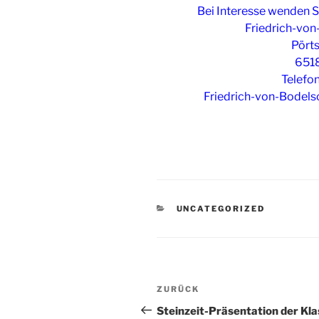
Bei Interesse wenden Si
Friedrich-vo
Pörts
651
Telefo
Friedrich-von-Bodel
KATEGORIEN
UNCATEGORIZED
Beitragsnavigation
Vorheriger
ZURÜCK
Beitrag
Steinzeit-Präsentation der Kl