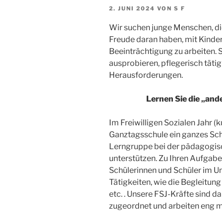
VERÖFFENTLICHT
2. JUNI 2024
VON
S F
AM
Wir suchen junge Menschen, die
Freude daran haben, mit Kinde
Beeinträchtigung zu arbeiten.
ausprobieren, pflegerisch tät
Herausforderungen.
Lernen Sie die „and
Im Freiwilligen Sozialen Jahr (
Ganztagsschule ein ganzes Schul
Lerngruppe bei der pädagogisc
unterstützen. Zu Ihren Aufgabe
Schülerinnen und Schüler im Un
Tätigkeiten, wie die Begleitung
etc. . Unsere FSJ-Kräfte sind d
zugeordnet und arbeiten eng