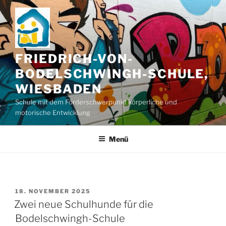
Zum
Inhalt
springen
FRIEDRICH-VON-
BODELSCHWINGH-SCHULE,
WIESBADEN
Schule mit dem Förderschwerpunkt körperliche und
motorische Entwicklung
Menü
VERÖFFENTLICHT
18. NOVEMBER 2025
AM
Zwei neue Schulhunde für die
Bodelschwingh-Schule