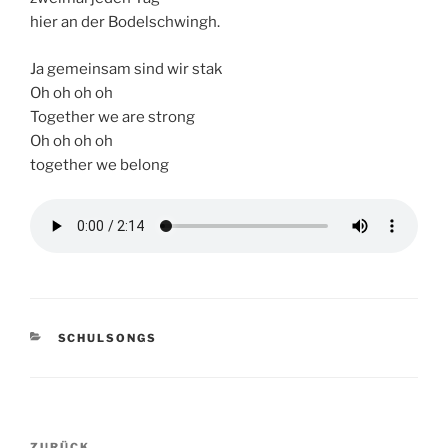
hier an der Bodelschwingh.
Ja gemeinsam sind wir stak
Oh oh oh oh
Together we are strong
Oh oh oh oh
together we belong
KATEGORIEN
SCHULSONGS
Beitragsnavigation
ZURÜCK