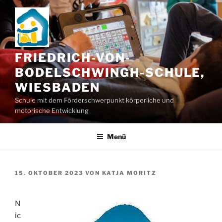
Zum
Inhalt
springen
FRIEDRICH-VON-
BODELSCHWINGH-SCHULE,
WIESBADEN
Schule mit dem Förderschwerpunkt körperliche und
motorische Entwicklung
Menü
VERÖFFENTLICHT
15. OKTOBER 2023
VON
KATJA MORITZ
AM
N
ic