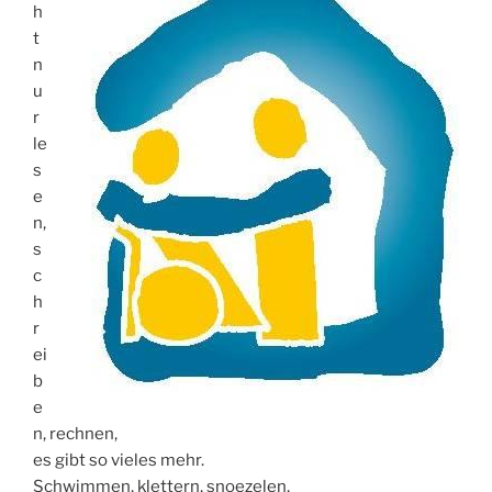
h
t
n
u
r
le
s
e
n,
s
c
h
r
ei
b
e
n, rechnen,
es gibt so vieles mehr.
Schwimmen, klettern, snoezelen,