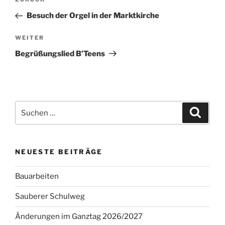
Vorheriger
Beitrag
Besuch der Orgel in der Marktkirche
Nächster
WEITER
Beitrag
Begrüßungslied B’Teens
Suchen
Suche
nach:
NEUESTE BEITRÄGE
Bauarbeiten
Sauberer Schulweg
Änderungen im Ganztag 2026/2027