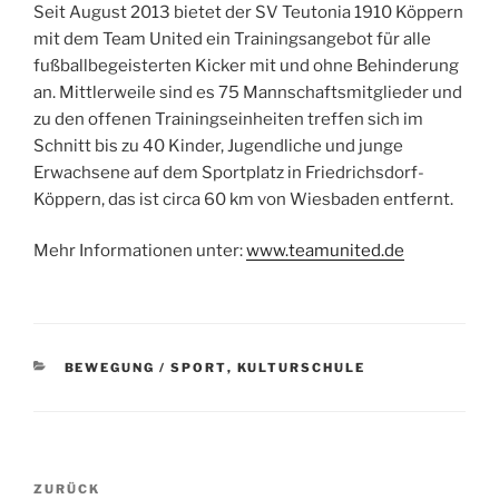
Seit August 2013 bietet der SV Teutonia 1910 Köppern
mit dem Team United ein Trainingsangebot für alle
fußballbegeisterten Kicker mit und ohne Behinderung
an. Mittlerweile sind es 75 Mannschaftsmitglieder und
zu den offenen Trainingseinheiten treffen sich im
Schnitt bis zu 40 Kinder, Jugendliche und junge
Erwachsene auf dem Sportplatz in Friedrichsdorf-
Köppern, das ist circa 60 km von Wiesbaden entfernt.
Mehr Informationen unter:
www.teamunited.de
KATEGORIEN
BEWEGUNG / SPORT
,
KULTURSCHULE
Beitragsnavigation
Vorheriger
ZURÜCK