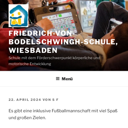
Zum
Inhalt
springen
FRIEDRICH-VON-
BODELSCHWINGH-SCHULE,
WIESBADEN
Schule mit dem Förderschwerpunkt körperliche und
motorische Entwicklung
Menü
VERÖFFENTLICHT
22. APRIL 2024
VON
S F
AM
Es gibt eine inklusive Fußballmannschaft mit viel Spaß
und großen Zielen.