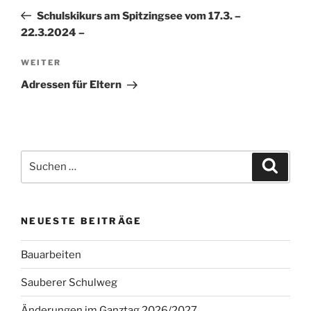
Beitrag
Schulskikurs am Spitzingsee vom 17.3. –
22.3.2024 –
Nächster
WEITER
Beitrag
Adressen für Eltern
Suchen
Suche
nach:
NEUESTE BEITRÄGE
Bauarbeiten
Sauberer Schulweg
Änderungen im Ganztag 2026/2027