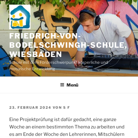
Zum
Inhalt
springen
FRIEDRICH-VON-
BODELSCHWINGH-SCHULE,
WIESBADEN
Schule mit dem Förderschwerpunkt körperliche und
motorische Entwicklung
Menü
VERÖFFENTLICHT
23. FEBRUAR 2024
VON
S F
AM
Eine Projektprüfung ist dafür gedacht, eine ganze
Woche an einem bestimmten Thema zu arbeiten und
es am Ende der Woche den Lehrerinnen, Mitschülern