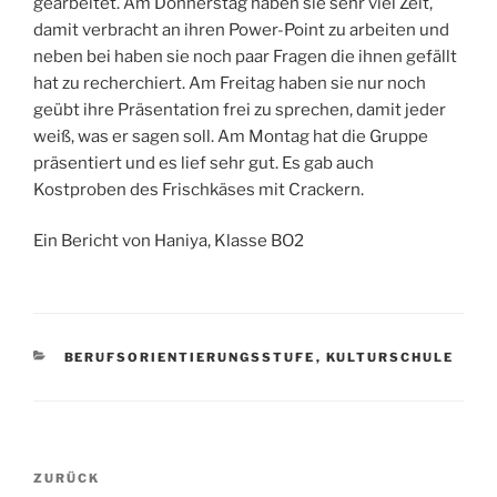
gearbeitet. Am Donnerstag haben sie sehr viel Zeit,
damit verbracht an ihren Power-Point zu arbeiten und
neben bei haben sie noch paar Fragen die ihnen gefällt
hat zu recherchiert. Am Freitag haben sie nur noch
geübt ihre Präsentation frei zu sprechen, damit jeder
weiß, was er sagen soll. Am Montag hat die Gruppe
präsentiert und es lief sehr gut. Es gab auch
Kostproben des Frischkäses mit Crackern.
Ein Bericht von Haniya, Klasse BO2
KATEGORIEN
BERUFSORIENTIERUNGSSTUFE
,
KULTURSCHULE
Beitragsnavigation
Vorheriger
ZURÜCK