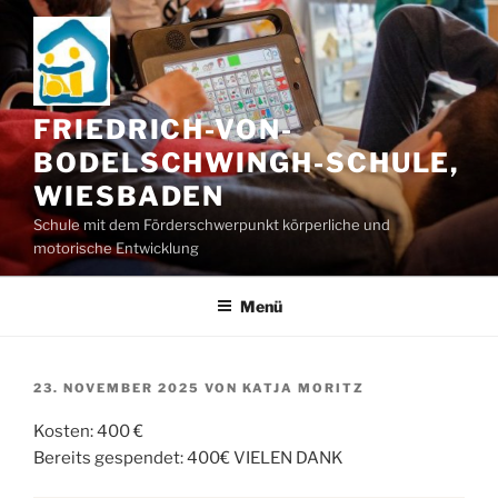
Zum
Inhalt
springen
FRIEDRICH-VON-
BODELSCHWINGH-SCHULE,
WIESBADEN
Schule mit dem Förderschwerpunkt körperliche und
motorische Entwicklung
Menü
VERÖFFENTLICHT
23. NOVEMBER 2025
VON
KATJA MORITZ
AM
Kosten: 400 €
Bereits gespendet: 400€ VIELEN DANK