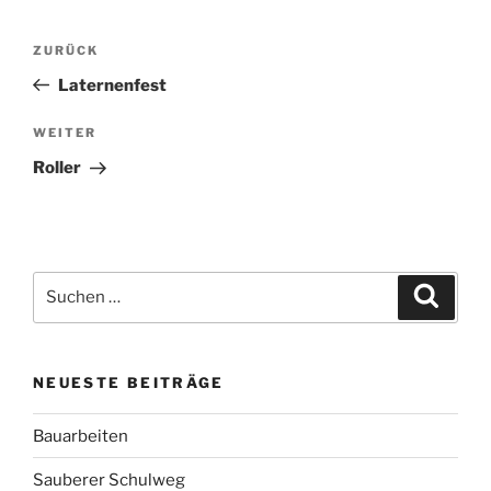
Beitragsnavigation
Vorheriger
ZURÜCK
Beitrag
Laternenfest
Nächster
WEITER
Beitrag
Roller
Suchen
Suche
nach:
NEUESTE BEITRÄGE
Bauarbeiten
Sauberer Schulweg