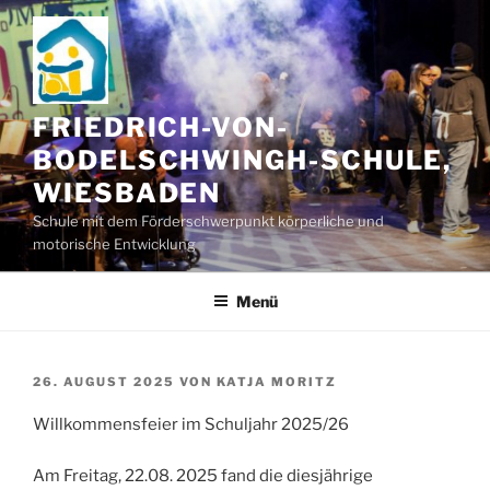
Zum
Inhalt
springen
FRIEDRICH-VON-
BODELSCHWINGH-SCHULE,
WIESBADEN
Schule mit dem Förderschwerpunkt körperliche und
motorische Entwicklung
Menü
VERÖFFENTLICHT
26. AUGUST 2025
VON
KATJA MORITZ
AM
Willkommensfeier im Schuljahr 2025/26
Am Freitag, 22.08. 2025 fand die diesjährige