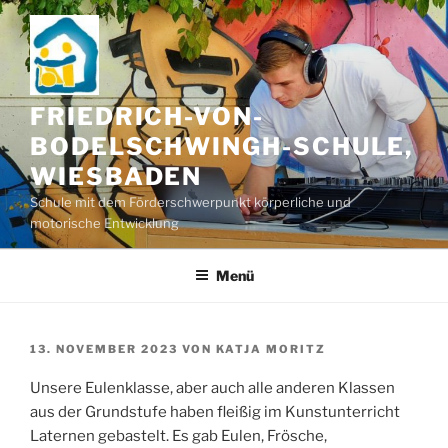
Zum
Inhalt
springen
FRIEDRICH-VON-
BODELSCHWINGH-SCHULE,
WIESBADEN
Schule mit dem Förderschwerpunkt körperliche und
motorische Entwicklung
Menü
VERÖFFENTLICHT
13. NOVEMBER 2023
VON
KATJA MORITZ
AM
Unsere Eulenklasse, aber auch alle anderen Klassen
aus der Grundstufe haben fleißig im Kunstunterricht
Laternen gebastelt. Es gab Eulen, Frösche,