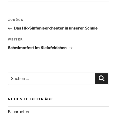
Beitragsnavigation
Vorheriger
ZURÜCK
Beitrag
Das HR-Sinfonieorchester in unserer Schule
Nächster
WEITER
Beitrag
Schwimmfest im Kleinfeldchen
Suchen
Suche
nach:
NEUESTE BEITRÄGE
Bauarbeiten